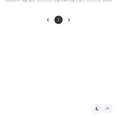
가정해보자. 예를 들어, 안드로이드 어플리케이션을 만들고 안드로이드 Activi
ty의 Context 상에서 데이터를 가져오고 업데이트 시키거나, 애니메이션을 실
행하는 등의 비동기 작업들을 수행하기 위해서 다양한 Coroutine들을 실행시
1
킬 수 있다. 이 Coroutine들은 Activity가 파괴될 때 메모리 누수를 방지하기
위해 취소되어야 한다. 물론 Context와 Job들을 직접 조작하여 Activity의 C
oroutine의 생명주기를 결합시킬 수 있다. 하지만, kotlinx.coroutines 패키지
는 CoroutineSco..
테
상
마
단