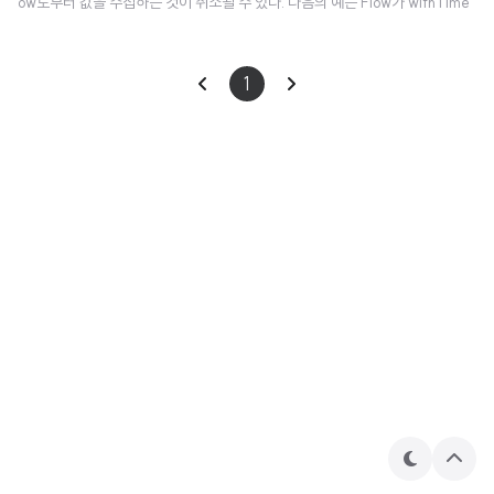
ow로부터 값을 수집하는 것이 취소될 수 있다. 다음의 예는 Flow가 withTime
outOrNull 블록에서 실행될 때, Flow가 시간 초과에 따라 어떻게 취소되고 코
드 실행이 중지되는지 보여준다 : fun simple(): Flow = flow { for (i in 1..3)
1
{ delay(100) println("Emitting $i") emit(i) } } fun main() = runBlockin
g { withTimeoutOrNull(250) { // Timeout after 250ms simple().coll
ect { ..
테
상
마
단