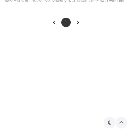
ow로부터 값을 수집하는 것이 취소될 수 있다. 다음의 예는 Flow가 withTime
outOrNull 블록에서 실행될 때, Flow가 시간 초과에 따라 어떻게 취소되고 코
드 실행이 중지되는지 보여준다 : fun simple(): Flow = flow { for (i in 1..3)
1
{ delay(100) println("Emitting $i") emit(i) } } fun main() = runBlockin
g { withTimeoutOrNull(250) { // Timeout after 250ms simple().coll
ect { ..
테
상
마
단