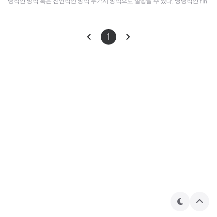
령적인 방식 혹은 선언적인 방식 두가지 방식으로 실행될 수 있다. 명령적인 fin
ally 블록 try/catch에 더해서, 수집기는 collect 동작이 완료됨에 따라 동작을
실행하는 finally 블록을 사용할 수 있다. fun simple(): Flow = (1..3).asFlow
1
() fun main() = runBlocking { try { simple().collect { value -> println
(value) } } finally { println("Done") } } 📌 전체 코드는 이곳에서 확인할 수
있습니다. 이 코드는 si..
테
상
마
단