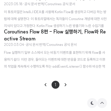
2023.05.18
·
공식 문서 번역/Coroutines 공식 문서
이 튜토리얼은 IntelliJ IDEA를 사용해 Kotlin Flow를 생성하고 디버깅 하는 방
법에 대해 설명한다. 이 튜토리얼에서는 독자들이 Coroutine 개념에 대한 사전
지식이 있다고 가정한다. Kotlin Flow 생성하기 느린 방출기와 느린 수집기를
Coroutines Flow 8편 - Flow 실행하기, Flow와 Re
가진 Kotlin flow를 생성한다: 1. Intellij IDEA에서 Kotlin 프로젝트를 연다. 만
active Stream
약 프로젝트가 없다면 하나를 새로 만든다. 2. kotlinx.coroutines 라이브러리
2023.03.04
·
공식 문서 번역/Coroutines 공식 문서
를 Gradle 프로젝트에서 사용하기 위해서 다음 종속성을 build.gradle(.kts)
Flow 실행하기 일부 소스에서 오는 비동기 이벤트를 표현하기 위해 flow를 사
에 추가한다. Kotlin Gradle dependencies { implementation("org.jetbrai
용하기 쉽다. 이런 경우, 들어오는 이벤트에 대한 반응을 코드로 등록하고 이후
ns.kotlinx:kotlinx-corouti..
의 작업을 계속해서 수행하도록 하는 addEventListener() 함수와 비슷한 역
할을 하는 것이 필요하다. 이 역할을 onEach 연산자가 해줄 수 있다. 그러나, o
nEach는 중간 연산자이다. Flow를 수집하기 위해서는 터미널 연산자 또한 필
1
요하다. 그렇지 않으면 onEach만을 호출하는 것만으로는 효과가 없다. 만약 o
nEach 이후에 collect 터미널 연산자를 사용하면, 이후의 코드는 Flow가 수집
될 때까지 기다릴 것이다 : // Imitate a flow of events fun events(): Flow
테
상
= (1..3).asF..
마
단