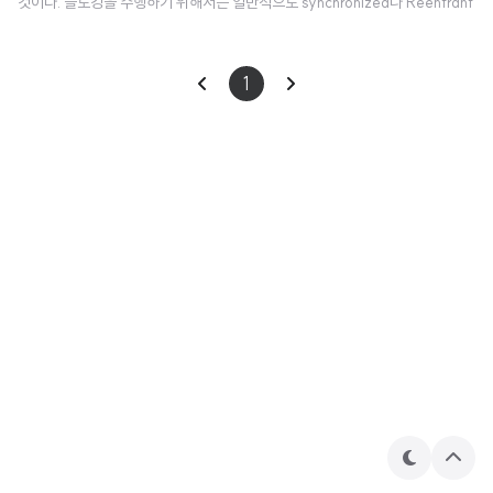
것이다. 블로킹을 수행하기 위해서는 일반적으로 synchronized나 Reentrant
Lock을 사용한다. Coroutine의 대체제는 Mutex*2라 불린다. 이는 critical s
ection을 구분하기 위한 lock과 unlock 함수를 가진다. 중요한 차이점은 Mute
1
xt.lock()이 일시중단 함수라는 것이다. 이는 Thread를 블록하지 않는다. mut
ex.lock(); try { ... } finally { mutex.unlock() } 패턴을 나타내는 withLock
확장함수 또한 있다. val mutex = Mutex(..
테
상
마
단