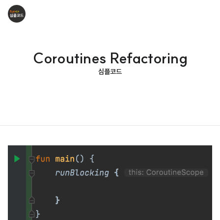
Coroutines Refactoring
심플코드