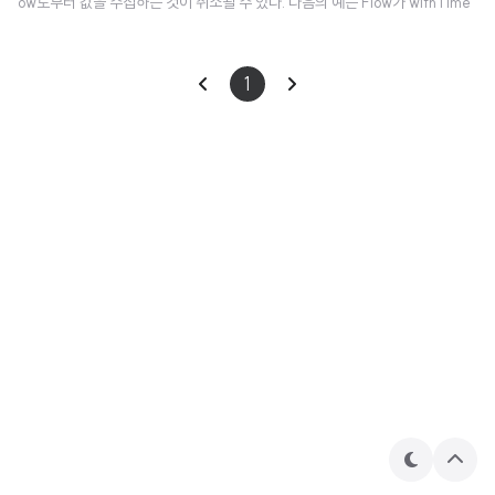
ow로부터 값을 수집하는 것이 취소될 수 있다. 다음의 예는 Flow가 withTime
outOrNull 블록에서 실행될 때, Flow가 시간 초과에 따라 어떻게 취소되고 코
드 실행이 중지되는지 보여준다 : fun simple(): Flow = flow { for (i in 1..3)
1
{ delay(100) println("Emitting $i") emit(i) } } fun main() = runBlockin
g { withTimeoutOrNull(250) { // Timeout after 250ms simple().coll
ect { ..
테
상
마
단