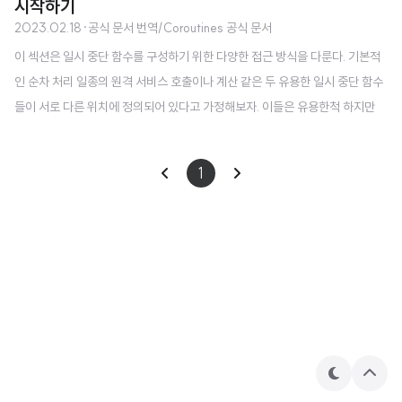
시작하기
2023.02.18
·
공식 문서 번역/Coroutines 공식 문서
이 섹션은 일시 중단 함수를 구성하기 위한 다양한 접근 방식을 다룬다. 기본적
인 순차 처리 일종의 원격 서비스 호출이나 계산 같은 두 유용한 일시 중단 함수
들이 서로 다른 위치에 정의되어 있다고 가정해보자. 이들은 유용한척 하지만
실제로는 이 예제의 목적을 위해 1초간 delay가 일어난다. suspend fun doS
omethingUsefulOne(): Int { delay(1000L) // pretend we are doing s
1
omething useful here return 13 } suspend fun doSomethingUsefulTwo
(): Int { delay(1000L) // pretend we are doing something useful her
e, too return 29 } 먼저 ..
테
상
마
단