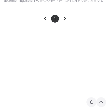
doSomethingUsefulTwo을 실행하는 비동기 스타일의 함수를 정의할 수 있
다. 이러한 함수들의 이름은 "...Async"를 접미사를 가지도록 하여, 함수들이 비
동기 계산을 시작하기만 하고 결괏값을 얻기 위해 Deffered 값을 사용해야 한
1
다는 것을 강조한다. 📖 GlobalScope는 사소하지 않은 역효과를 일으킬 수
있는 섬세하게 다뤄야 하는 API이다. 그 중 하나는 아래에서 설명될 것이며, 명
시적으로 GlobalScope를 @OptIn(DelicateCoroutinesApi::class)과 함
께 사용되도록 해..
테
상
마
단