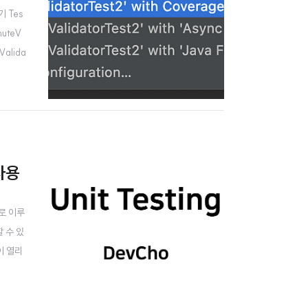
기 Tes
uteV
alida
계점 T
 사용
으로 이루
할 수 있
이 열리
인할 수