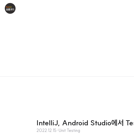
IntelliJ, Android Studio에서
2022.12.15
·
Unit Testing