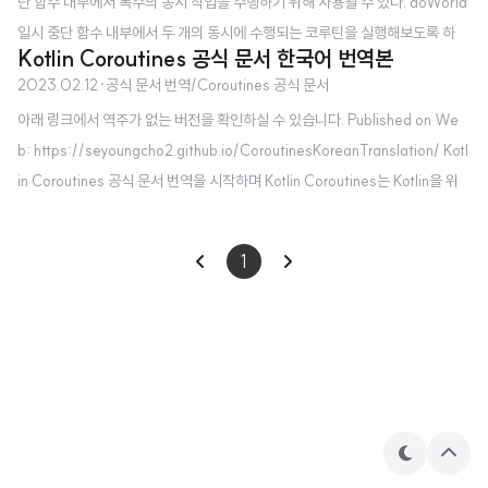
단 함수 내부에서 복수의 동시 작업을 수행하기 위해 사용될 수 있다. doWorld
일시 중단 함수 내부에서 두 개의 동시에 수행되는 코루틴을 실행해보도록 하
Kotlin Coroutines 공식 문서 한국어 번역본
자. import kotlinx.coroutines.* // doWorld와 "Done"을 순서대로 실행합
2023.02.12
·
공식 문서 번역/Coroutines 공식 문서
니다. fun main() = runBlocking { doWorld() println("Done") } // 두 섹션
아래 링크에서 역주가 없는 버전을 확인하실 수 있습니다. Published on We
들을 모두 동시적으로 실행합니다 suspend fun doWorld() = coroutineSc
b: https://seyoungcho2.github.io/CoroutinesKoreanTranslation/ Kotl
ope { // this: CoroutineScope launch { delay(2000L) println("Worl
in Coroutines 공식 문서 번역을 시작하며 Kotlin Coroutines는 Kotlin을 위
d 2") } l..
한 강력한 비동기 솔루션이다. 안드로이드 실무에서는 한동안 높은 점유율을 자
랑한 RxJava를 Coroutines가 대체하고 있으며, 새로 시작하는 프로젝트들은
1
모두 Coroutines를 사용하고 있다. 그 이유는 Coroutines의 성능과 간결성,
가독성에 있다. Coroutines는 기존 스레드 모델들과 다른 경량 스레드(Light
Weight Thread)라는 개념을 도입 하여 불필요한 Thread..
테
상
마
단