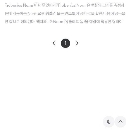
Frobenius Norm 이란 무엇인가?Frobenius Norm은 행렬의 크기를 측정하
는데 사용하는 Norm으로 행렬의 모든 원소를 제곱한 값을 합한 다음 제곱근을
한 값으로 정의된다. 벡터의 L2 Norm(유클리드 놈)을 행렬에 적용한 형태이
다. 수식은 다음과 같다.

‖
X
‖
F
=
∑
i
=
1
m
∑
j
=
1
n
|
x
i
j
|
2



m
n
1
∑
∑
2
⎷
∥
∥
=
|
|
X
x
F
i
j
=
1
=
1
i
j
A
=
[
1
2
3
4
5
6
]
1
2
3
[
]
예를 들어 다음과 같은 행렬이 주어 졌을 때
Frobenius N
=
A
4
5
6
orm은 다음과 같이 계산된다. $\| A \|_F = \sqrt{1^2 + 2^2 + 3^2 + 4^
2 + 5^2 + 6^2} = \sqrt{1 + 4 ..
테
상
마
단