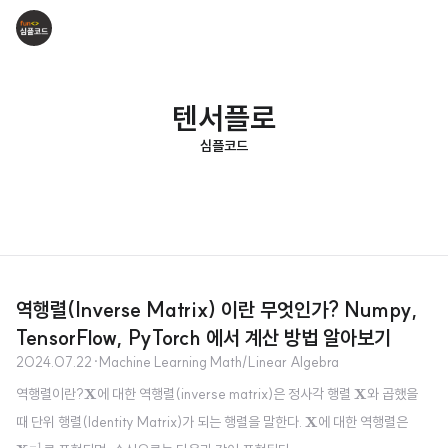
텐서플로
심플코드
역행렬(Inverse Matrix) 이란 무엇인가? Numpy,
TensorFlow, PyTorch 에서 계산 방법 알아보기
2024.07.22
·
Machine Learning Math/Linear Algebra
X
X
역행렬이란?
X
에 대한 역행렬(inverse matrix)은 정사각 행렬
X
와 곱했을
X
때 단위 행렬(Identity Matrix)가 되는 행렬을 말한다.
X
에 대한 역행렬은
X
−
1
−
1