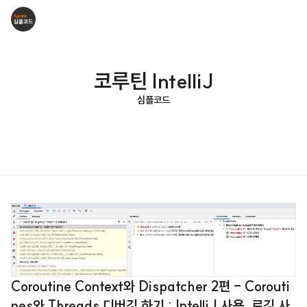
코루틴 IntelliJ
심플코드
Coroutine Context와 Dispatcher 2편 - Corouti
nes와 Threads 디버깅 하기 : IntelliJ 사용, 로깅 사