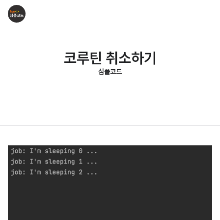
코루틴 취소하기
심플코드