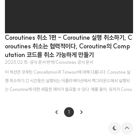
Coroutines 취소 1편 - Coroutine 실행 취소하기, C
oroutines 취소는 협력적이다, Coroutine의 Comp
utation 코드를 취소 가능하게 만들기
2023.02.15
·
공식 문서 번역/Coroutines 공식 문서
이 섹션은 코루틴 Cancellation과 Timeout에 대해 다룹니다. Coroutine 실
행 취소하기 긴 시간동안 실행되는 어플리케이션에서 백그라운드에서 실행되
는 Coroutine에 대한 세밀한 제어가 필요할 수 있다. 예를 들어, 유저가 Corou
tine을 실행시킨 페이지를 닫아 결과가 더 이상 필요하지 않아 작업이 취소되어
도 되는 경우이다. launch 함수는 실행중인 코루틴을 취소하는 데 사용할 수 있
1
는 Job 객체를 반환한다. import kotlinx.coroutines.* fun main() = runBlo
cking { val job = launch { repeat(1000) { i -> println("job: I'm sleepi
테
상
ng $i ...") delay(500L) } } dela..
마
단