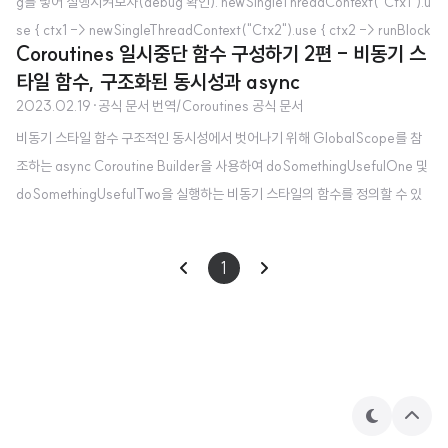
g를 넣어 실행시켜보자(debug 확인). newSingleThreadContext("Ctx1").u
se { ctx1 -> newSingleThreadContext("Ctx2").use { ctx2 -> runBlock
Coroutines 일시중단 함수 구성하기 2편 - 비동기 스
ing(ctx1) { log("Started in ctx1") withContext(ctx2) { log("Working in
타일 함수, 구조화된 동시성과 async
ctx2") } log("Back to ctx1") } } } 📌 전체 코드는 이곳에서 확인할 수 있습니
2023.02.19
·
공식 문서 번역/Coroutines 공식 문서
다. 이는 몇가지 새로운 기술들을 보여준다. 하나는 runBlocking을 명시적으로
비동기 스타일 함수 구조적인 동시성에서 벗어나기 위해 GlobalScope를 참
구체화된 Context와 함께 사용하는 것이고, 다른 하나는 아래 출력 에서..
조하는 async Coroutine Builder을 사용하여 doSomethingUsefulOne 및
doSomethingUsefulTwo을 실행하는 비동기 스타일의 함수를 정의할 수 있
다. 이러한 함수들의 이름은 "...Async"를 접미사를 가지도록 하여, 함수들이 비
동기 계산을 시작하기만 하고 결괏값을 얻기 위해 Deffered 값을 사용해야 한
1
다는 것을 강조한다. 📖 GlobalScope는 사소하지 않은 역효과를 일으킬 수
있는 섬세하게 다뤄야 하는 API이다. 그 중 하나는 아래에서 설명될 것이며, 명
시적으로 GlobalScope를 @OptIn(DelicateCoroutinesApi::class)과 함
께 사용되도록 해..
테
상
마
단