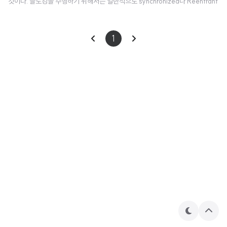
것이다. 블로킹을 수행하기 위해서는 일반적으로 synchronized나 Reentrant
Lock을 사용한다. Coroutine의 대체제는 Mutex*2라 불린다. 이는 critical s
ection을 구분하기 위한 lock과 unlock 함수를 가진다. 중요한 차이점은 Mute
1
xt.lock()이 일시중단 함수라는 것이다. 이는 Thread를 블록하지 않는다. mut
ex.lock(); try { ... } finally { mutex.unlock() } 패턴을 나타내는 withLock
확장함수 또한 있다. val mutex = Mutex(..
테
상
마
단