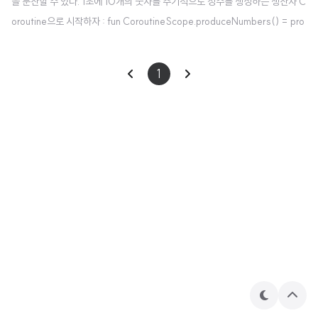
을 분산할 수 있다. 1초에 10개의 숫자를 주기적으로 정수를 생성하는 생산자 C
oroutine으로 시작하자 : fun CoroutineScope.produceNumbers() = pro
duce { var x = 1 // start from 1 while (true) { send(x++) // produce n
ext delay(100) // wait 0.1s } } 그러면 우리는 몇개의 프로세서 Coroutine
1
*2을 가질 수 있다. 이 예에서 프로세서 Coroutine은 그들의 id와 받은 숫자를
출력한다. fun CoroutineScope.launchProcessor(id: Int, channel: Recei
veCh..
테
상
마
단