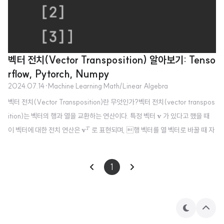
벡터 전치(Vector Transposition) 알아보기: Tenso
rflow, Pytorch, Numpy
2024.07.14
·
Machine Learning Math/Linear Algebra
벡터 전치(Vector Transposition)란 무엇인가?벡터 전치(vector transpos
v
ition)는 벡터의 행과 열을 교환하는 연산이다. 특정 벡터
v
가 있다고 했을 때
v
T
이 벡터에 대한 전치 연산은
v
로 표현되며, 행 벡터를 열 벡터로 바꿀 때 자
T
v
=
[
v
1
v
2
v
3
⋯
v
n
]
주 사용된다. 행 벡터 (Row Vector):
v
열 벡터
=
[
]
⋯
v
v
v
v
1
2
3
n
v
T
=
[
v
1
v
2
v
3
⋮
v
n
]
⎡
⎤
v
1
⎢

⎥

⎢

⎥

v
1
⎢

⎥

2
⎢

⎥

⎢

⎥

(Column Vector):
v
벡터 전치가 일어나면, 행과 열이 교..
v
=
T
3
⎢

⎥

⎢
⎥
⋮
⎣
⎦
v
n
테
상
마
단