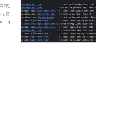
삭제되면
me 중
다. 이
 있는