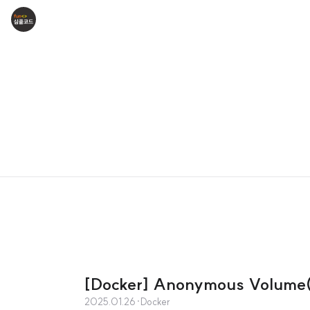
[Docker] Anonymous Volu
2025.01.26
·
Docker