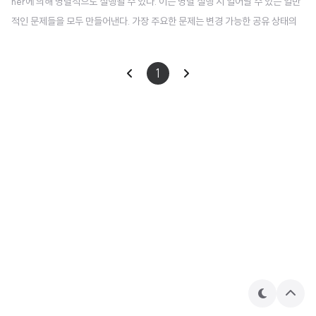
her에 의해 병렬적으로 실행될 수 있다. 이는 병렬 실행 시 일어날 수 있는 일반
적인 문제들을 모두 만들어낸다. 가장 주요한 문제는 변경 가능한 공유 상태의
동기화이다. Coroutine에서 이 문제에 대한 일부 해결 방식은 멀티 스레드 세
계에서의 해결방식과 유사하지만, 다른 해결 방식들은 Coroutine에만 있다. C
1
oroutine을 여러개 실행했을 때의 문제점 같은 동작을 수천번 하는 수백개의 C
oroutine을 실행한다고 하자. 이후의 추가 비교를 위해 완료 시간을 측정한다 :
suspend fun massiveRun(action: suspend () -> Unit) { val n = 100
// ..
테
상
마
단