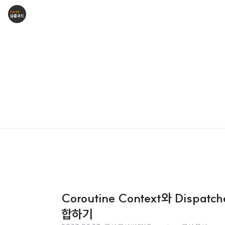
Coroutine Context와 Dispat
합하기