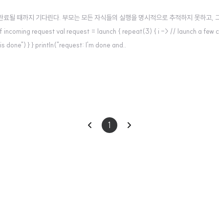
식들이 완료될 때까지 기다린다. 부모는 모든 자식들의 실행을 명시적으로 추적하지 못하고, 그
ncoming request val request = launch { repeat(3) { i -> // launch a few ch
one") } } println("request: I'm done and..
이
다
1
전
음