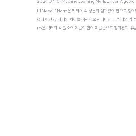
2024.07.16
·
Machine Learning Math/Linear Algebra
L1 NormL1 Norm은 벡터의 각 성분의 절대값의 합으로 정의
0이 아닌 값 사이의 차이를 직관적으로 나타낸다. 벡터의 각 성분
rm은 벡터의 각 원소의 제곱의 합의 제곱근으로 정의된다. 
[
3
,
4
]
의 L2 Norm은 5이다. 장점벡터의 실제 물리적 길이를
[
3
,
4
]