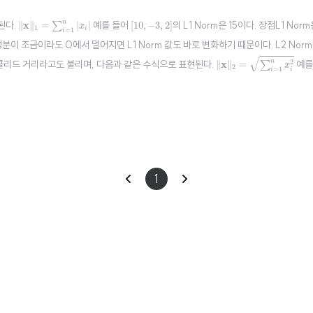
‖
x
‖
1
=
∑
i
=
1
n
|
x
i
|
[
10
,
−
3
,
2
]
n
된다.
x
예를 들어
의 L1 Norm은 15이다. 장점L1 Nor
∥
∥
=
|
|
[
10
,
−
3
,
2
]
∑
x
1
i
=
1
i
이 조금이라도 0에서 멀어지면 L1 Norm 값도 바로 변화하기 때문이다. L2 NormL
‖
x
‖
2
=
∑
i
=
1
n
x
i
2
√
n
유클리드 거리라고도 불리며, 다음과 같은 수식으로 표현된다.
x
예를
2
∥
∥
=
∑
x
2
=
1
i
i
 나타내므로 직관적이다..
이
다
1
전
음