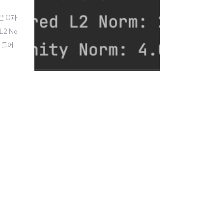
m은 0과
2 No
 들어