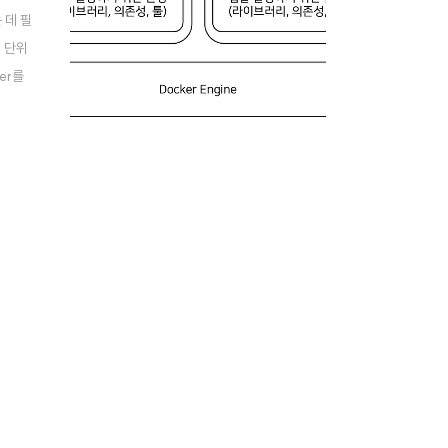
 데 필
 단위
er를
발 환경