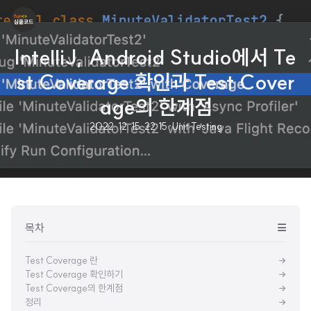
IntelliJ, Android Studio에서 Te
st Coverage 확인과 Test Cover
age의 한계점
2022. 12. 15. 22:15
·
Unit Testing
목차
Test Coverage 란
Test Coverage 확인하기
Test Coverage의 한계점
정리