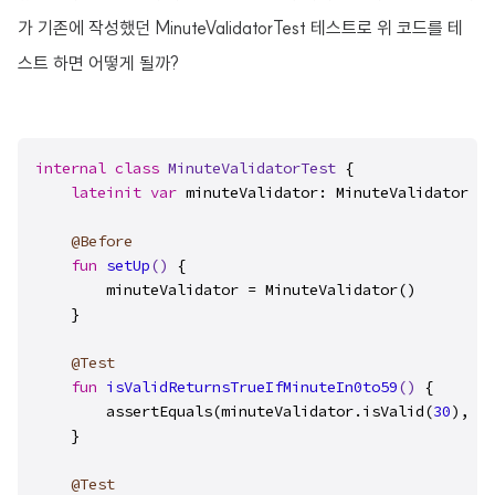
가 기존에 작성했던 MinuteValidatorTest 테스트로 위 코드를 테
스트 하면 어떻게 될까?
internal
class
MinuteValidatorTest
 {

lateinit
var
 minuteValidator: MinuteValidator

@Before
fun
setUp
()
 {

        minuteValidator = MinuteValidator()

    }

@Test
fun
isValidReturnsTrueIfMinuteIn0to59
()
 {

        assertEquals(minuteValidator.isValid(
30
), 
tr
    }

@Test