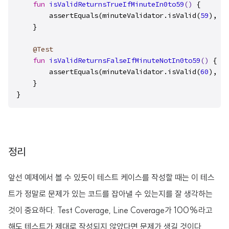
fun
isValidReturnsTrueIfMinuteIn0to59
()
 {

        assertEquals(minuteValidator.isValid(
59
), 
tr
    }

@Test
fun
isValidReturnsFalseIfMinuteNotIn0to59
()
 {

        assertEquals(minuteValidator.isValid(
60
), 
fa
    }

}
정리
앞선 예제에서 볼 수 있듯이 테스트 케이스를 작성할 때는 이 테스
트가 정말로 문제가 있는 코드를 잡아낼 수 있는지를 잘 생각하는
것이 중요하다. Test Coverage, Line Coverage가 100%라고
해도 테스트가 제대로 작성되지 않았다면 문제가 생길 것이다.